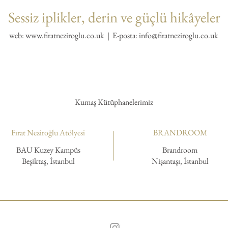
Sessiz iplikler, derin ve güçlü hikâyeler
web:
www.firatneziroglu.co.uk
| E-posta:
info@firatneziroglu.co.uk
Kumaş Kütüphanelerimiz
Fırat Neziroğlu Atölyesi
BRANDROOM
BAU Kuzey Kampüs
Brandroom
Beşiktaş, İstanbul
Nişantaşı, İstanbul